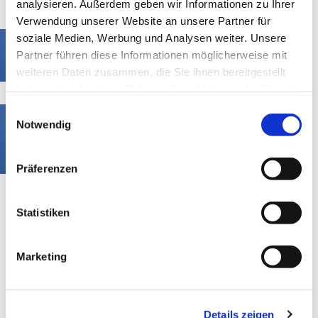
analysieren. Außerdem geben wir Informationen zu Ihrer
Verwendung unserer Website an unsere Partner für
soziale Medien, Werbung und Analysen weiter. Unsere
Partner führen diese Informationen möglicherweise mit
Die jährliche Grabpflege
weiteren Daten zusammen, die Sie ihnen bereitgestellt
haben oder die sie im Rahmen Ihrer Nutzung der Dienste
gesammelt haben.
Einwilligungsauswahl
Notwendig
Die Dauergrabpflege - der
Treuhandvertrag
Präferenzen
Die Satzungen
Statistiken
Die Friedhofssatzung (PDF)
Marketing
Die Friedhofssatzung (PDF)
Die Gebührensatzung (PDF)
Details zeigen