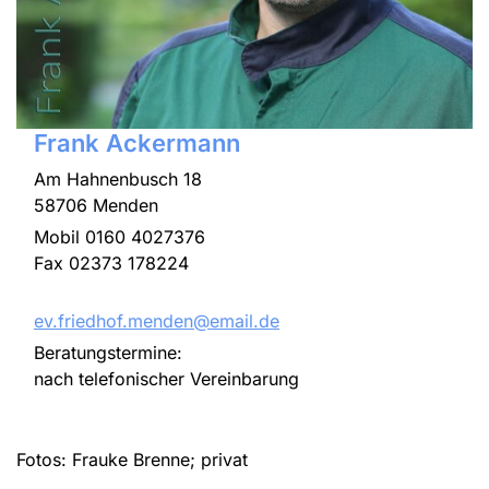
Frank Ackermann
Am Hahnenbusch 18
58706 Menden
Mobil 0160 4027376
Fax 02373 178224
ev.friedhof.menden@email.de
Beratungstermine:
nach telefonischer Vereinbarung
Fotos: Frauke Brenne; privat