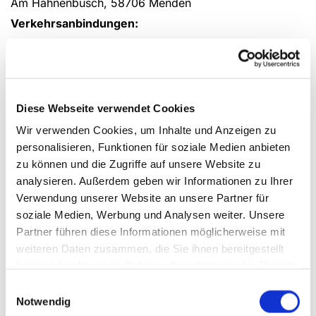
Am Hahnenbusch, 58706 Menden
Verkehrsanbindungen:
Buslinie 24
(Haltestelle Am Hahnenbusch oder Bischof-
Henninghaus-Straße)
Bürgerbus
Diese Webseite verwendet Cookies
(Haltestelle Am Hahnenbusch oder Bischof-
Wir verwenden Cookies, um Inhalte und Anzeigen zu
Henninghaus-Straße)
personalisieren, Funktionen für soziale Medien anbieten
Google Karte
zu können und die Zugriffe auf unsere Website zu
analysieren. Außerdem geben wir Informationen zu Ihrer
Verwendung unserer Website an unsere Partner für
soziale Medien, Werbung und Analysen weiter. Unsere
Partner führen diese Informationen möglicherweise mit
Bitte akzeptieren Sie Marketing-Cookies,
weiteren Daten zusammen, die Sie ihnen bereitgestellt
um diese Karte anzuzeigen.
haben oder die sie im Rahmen Ihrer Nutzung der Dienste
Accept cookies
gesammelt haben.
Einwilligungsauswahl
Notwendig