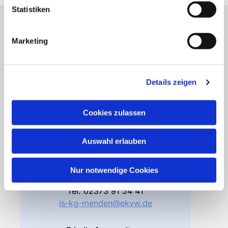
Statistiken
Gemeindebüro
Marketing
Friedhofsverwaltung
Details zeigen
Bodelschwinghstraße 4
58706 Menden
Cookies zulassen
Öffnungszeiten
Di – Fr 10.00 – 12.30 Uhr
Do 15.00 – 17.00 Uhr
Auswahl erlauben
und nach Vereinbarung
Nur notwendige Cookies
Gemeindebüro
Tel.
02373 91 54 41
is-kg-menden@ekvw.de