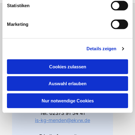
Statistiken
Gemeindebüro
Marketing
Friedhofsverwaltung
Details zeigen
Bodelschwinghstraße 4
58706 Menden
Cookies zulassen
Öffnungszeiten
Di – Fr 10.00 – 12.30 Uhr
Do 15.00 – 17.00 Uhr
Auswahl erlauben
und nach Vereinbarung
Nur notwendige Cookies
Gemeindebüro
Tel.
02373 91 54 41
is-kg-menden@ekvw.de