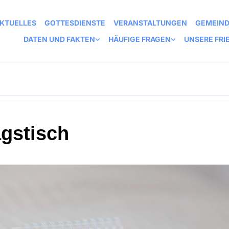
KTUELLES
GOTTESDIENSTE
VERANSTALTUNGEN
GEMEIN
DATEN UND FAKTEN
HÄUFIGE FRAGEN
UNSERE FRI
agstisch