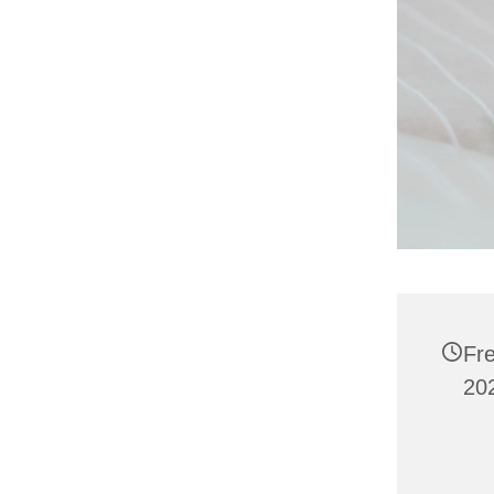
Fr
202