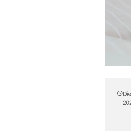
Di
202