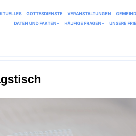
KTUELLES
GOTTESDIENSTE
VERANSTALTUNGEN
GEMEIN
DATEN UND FAKTEN
HÄUFIGE FRAGEN
UNSERE FRI
agstisch