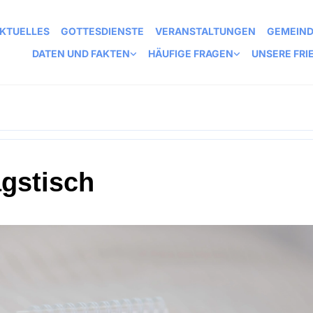
KTUELLES
GOTTESDIENSTE
VERANSTALTUNGEN
GEMEIN
DATEN UND FAKTEN
HÄUFIGE FRAGEN
UNSERE FRI
agstisch