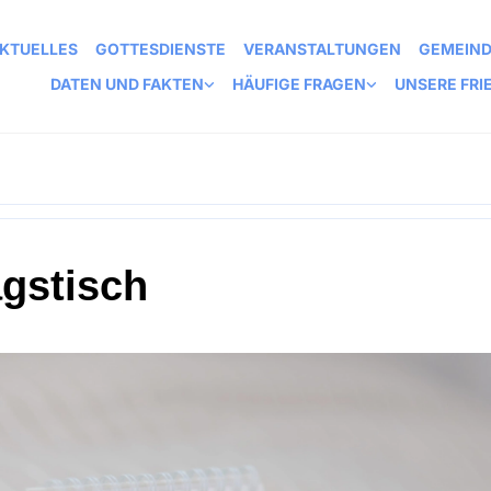
KTUELLES
GOTTESDIENSTE
VERANSTALTUNGEN
GEMEIN
DATEN UND FAKTEN
HÄUFIGE FRAGEN
UNSERE FRI
agstisch