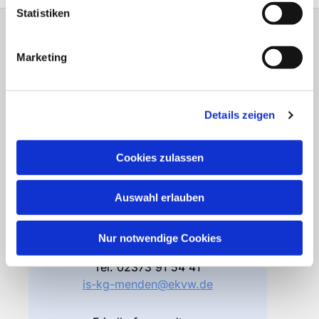
Statistiken
Gemeindebüro
Marketing
Friedhofsverwaltung
Details zeigen
Bodelschwinghstraße 4
58706 Menden
Cookies zulassen
Öffnungszeiten
Di – Fr 10.00 – 12.30 Uhr
Do 15.00 – 17.00 Uhr
Auswahl erlauben
und nach Vereinbarung
Nur notwendige Cookies
Gemeindebüro
Tel.
02373 91 54 41
is-kg-menden@ekvw.de