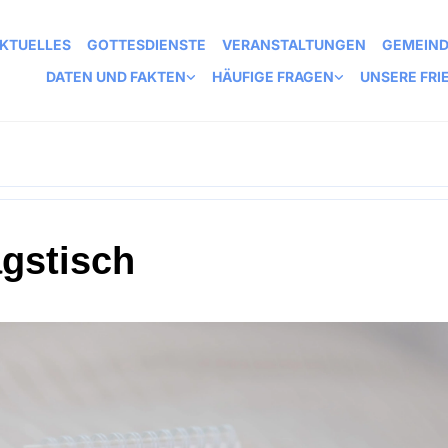
KTUELLES
GOTTESDIENSTE
VERANSTALTUNGEN
GEMEIN
DATEN UND FAKTEN
HÄUFIGE FRAGEN
UNSERE FRI
agstisch