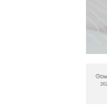
Di
202