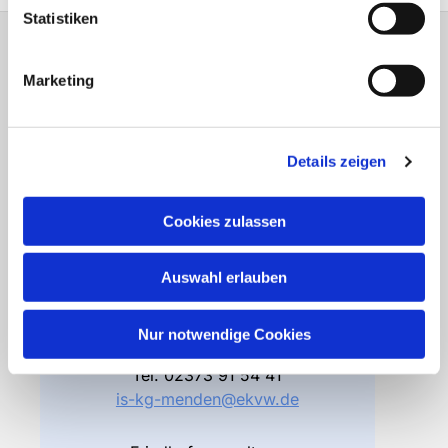
Statistiken
Gemeindebüro
Marketing
Friedhofsverwaltung
Details zeigen
Bodelschwinghstraße 4
58706 Menden
Cookies zulassen
Öffnungszeiten
Di – Fr 10.00 – 12.30 Uhr
Do 15.00 – 17.00 Uhr
Auswahl erlauben
und nach Vereinbarung
Nur notwendige Cookies
Gemeindebüro
Tel.
02373 91 54 41
is-kg-menden@ekvw.de