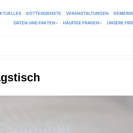
KTUELLES
GOTTESDIENSTE
VERANSTALTUNGEN
GEMEIN
DATEN UND FAKTEN
HÄUFIGE FRAGEN
UNSERE FRI
agstisch