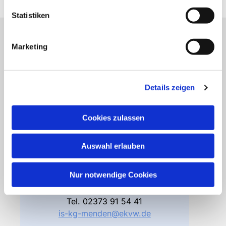
Statistiken
Marketing
Gemeindebüro
Friedhofsverwaltung
Details zeigen
Bodelschwinghstraße 4
58706 Menden
Cookies zulassen
Öffnungszeiten
Di – Fr 10.00 – 12.30 Uhr
Auswahl erlauben
Do 15.00 – 17.00 Uhr
und nach Vereinbarung
Nur notwendige Cookies
Gemeindebüro
Tel.
02373 91 54 41
is-kg-menden@ekvw.de