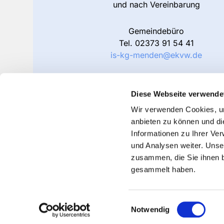
und nach Vereinbarung
Gemeindebüro
Tel.
02373 91 54 41
is-kg-menden@ekvw.de
Friedhofsverwaltung
Tel. 02373 91 54 42
Diese Webseite verwende
is-kg-menden-friedhof@ekvw.de
Wir verwenden Cookies, um
anbieten zu können und di
Informationen zu Ihrer Ve
und Analysen weiter. Unse
zusammen, die Sie ihnen b
gesammelt haben.
Einwilligungsauswahl
Notwendig