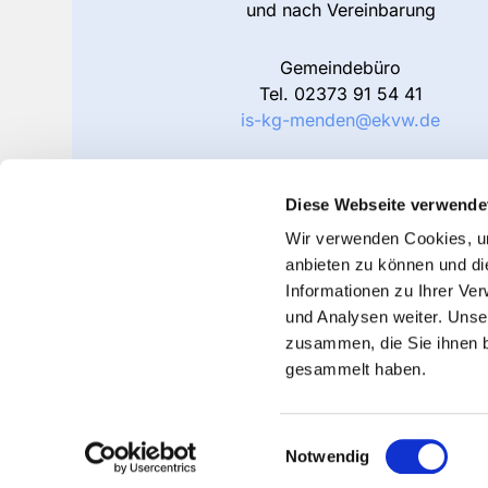
und nach Vereinbarung
Gemeindebüro
Tel.
02373 91 54 41
is-kg-menden@ekvw.de
Friedhofsverwaltung
Tel. 02373 91 54 42
Diese Webseite verwende
is-kg-menden-friedhof@ekvw.de
Wir verwenden Cookies, um
anbieten zu können und di
Informationen zu Ihrer Ve
und Analysen weiter. Unse
zusammen, die Sie ihnen b
gesammelt haben.
Einwilligungsauswahl
Notwendig