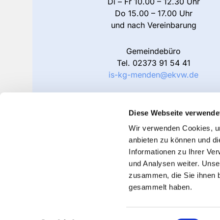
Di – Fr 10.00 – 12.30 Uhr
Do 15.00 – 17.00 Uhr
und nach Vereinbarung
Gemeindebüro
Tel.
02373 91 54 41
is-kg-menden@ekvw.de
Friedhofsverwaltung
Tel. 02373 91 54 42
Diese Webseite verwende
is-kg-menden-friedhof@ekvw.de
Wir verwenden Cookies, um
anbieten zu können und di
Informationen zu Ihrer Ve
und Analysen weiter. Unse
zusammen, die Sie ihnen b
gesammelt haben.