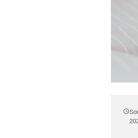
So
20