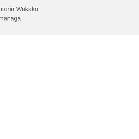
ntorin Wakako
managa