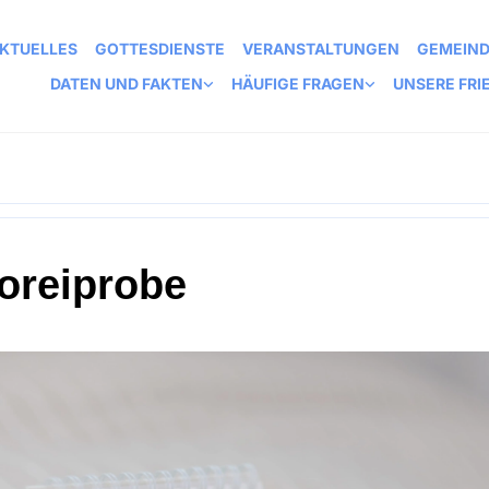
KTUELLES
GOTTESDIENSTE
VERANSTALTUNGEN
GEMEIN
DATEN UND FAKTEN
HÄUFIGE FRAGEN
UNSERE FRI
oreiprobe