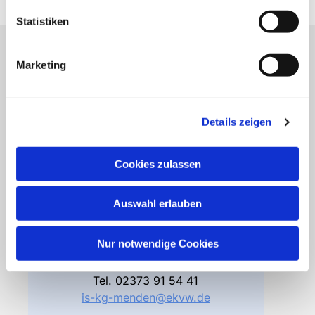
Statistiken
Marketing
Gemeindebüro
Friedhofsverwaltung
Details zeigen
Bodelschwinghstraße 4
58706 Menden
Cookies zulassen
Öffnungszeiten
Di – Fr 10.00 – 12.30 Uhr
Auswahl erlauben
Do 15.00 – 17.00 Uhr
und nach Vereinbarung
Nur notwendige Cookies
Gemeindebüro
Tel.
02373 91 54 41
is-kg-menden@ekvw.de