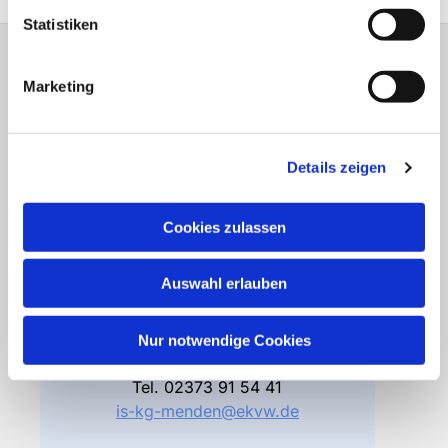
Statistiken
Gemeindebüro
Marketing
Friedhofsverwaltung
Details zeigen
Bodelschwinghstraße 4
58706 Menden
Cookies zulassen
Öffnungszeiten
Di – Fr 10.00 – 12.30 Uhr
Auswahl erlauben
Do 15.00 – 17.00 Uhr
und nach Vereinbarung
Nur notwendige Cookies
Gemeindebüro
Tel.
02373 91 54 41
is-kg-menden@ekvw.de