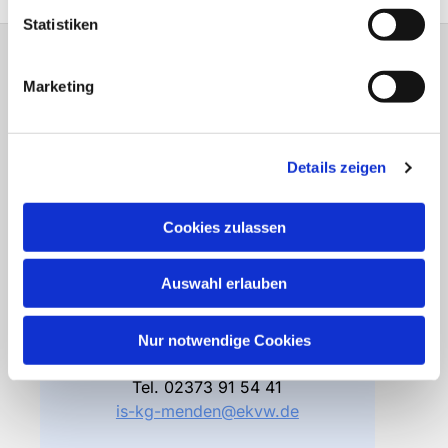
Statistiken
Gemeindebüro
Marketing
Friedhofsverwaltung
Details zeigen
Bodelschwinghstraße 4
58706 Menden
Cookies zulassen
Öffnungszeiten
Di – Fr 10.00 – 12.30 Uhr
Auswahl erlauben
Do 15.00 – 17.00 Uhr
und nach Vereinbarung
Nur notwendige Cookies
Gemeindebüro
Tel.
02373 91 54 41
is-kg-menden@ekvw.de