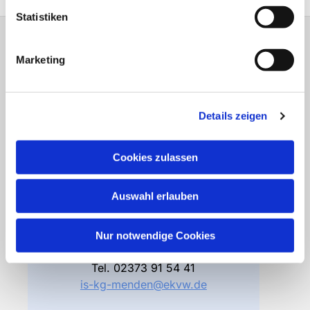
Statistiken
Gemeindebüro
Marketing
Friedhofsverwaltung
Details zeigen
Bodelschwinghstraße 4
58706 Menden
Cookies zulassen
Öffnungszeiten
Di – Fr 10.00 – 12.30 Uhr
Auswahl erlauben
Do 15.00 – 17.00 Uhr
und nach Vereinbarung
Nur notwendige Cookies
Gemeindebüro
Tel.
02373 91 54 41
is-kg-menden@ekvw.de