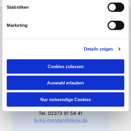
Statistiken
Gemeindebüro
Marketing
Friedhofsverwaltung
Details zeigen
Bodelschwinghstraße 4
58706 Menden
Cookies zulassen
Öffnungszeiten
Di – Fr 10.00 – 12.30 Uhr
Auswahl erlauben
Do 15.00 – 17.00 Uhr
und nach Vereinbarung
Nur notwendige Cookies
Gemeindebüro
Tel.
02373 91 54 41
is-kg-menden@ekvw.de