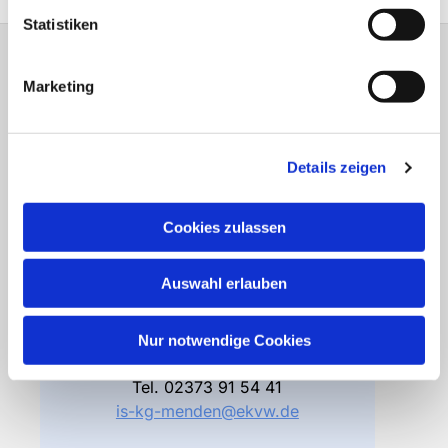
Statistiken
Gemeindebüro
Marketing
Friedhofsverwaltung
Details zeigen
Bodelschwinghstraße 4
58706 Menden
Cookies zulassen
Öffnungszeiten
Di – Fr 10.00 – 12.30 Uhr
Auswahl erlauben
Do 15.00 – 17.00 Uhr
und nach Vereinbarung
Nur notwendige Cookies
Gemeindebüro
Tel.
02373 91 54 41
is-kg-menden@ekvw.de