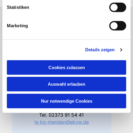
Statistiken
Gemeindebüro
Marketing
Friedhofsverwaltung
Details zeigen
Bodelschwinghstraße 4
58706 Menden
Cookies zulassen
Öffnungszeiten
Di – Fr 10.00 – 12.30 Uhr
Auswahl erlauben
Do 15.00 – 17.00 Uhr
und nach Vereinbarung
Nur notwendige Cookies
Gemeindebüro
Tel.
02373 91 54 41
is-kg-menden@ekvw.de