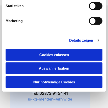
Statistiken
Gemeindebüro
Marketing
Friedhofsverwaltung
Details zeigen
Bodelschwinghstraße 4
58706 Menden
Cookies zulassen
Öffnungszeiten
Di – Fr 10.00 – 12.30 Uhr
Auswahl erlauben
Do 15.00 – 17.00 Uhr
und nach Vereinbarung
Nur notwendige Cookies
Gemeindebüro
Tel.
02373 91 54 41
is-kg-menden@ekvw.de