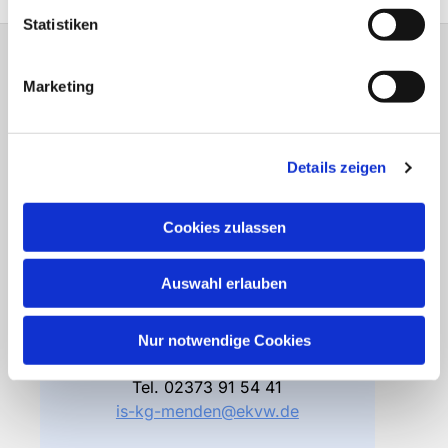
Statistiken
Gemeindebüro
Marketing
Friedhofsverwaltung
Details zeigen
Bodelschwinghstraße 4
58706 Menden
Cookies zulassen
Öffnungszeiten
Di – Fr 10.00 – 12.30 Uhr
Auswahl erlauben
Do 15.00 – 17.00 Uhr
und nach Vereinbarung
Nur notwendige Cookies
Gemeindebüro
Tel.
02373 91 54 41
is-kg-menden@ekvw.de