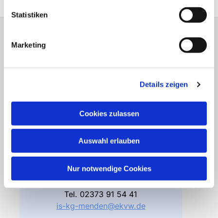
Statistiken
Marketing
Gemeindebüro
Friedhofsverwaltung
Details zeigen
Bodelschwinghstraße 4
58706 Menden
Cookies zulassen
Öffnungszeiten
Di – Fr 10.00 – 12.30 Uhr
Auswahl erlauben
Do 15.00 – 17.00 Uhr
und nach Vereinbarung
Nur notwendige Cookies
Gemeindebüro
Tel.
02373 91 54 41
is-kg-menden@ekvw.de