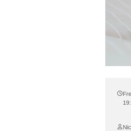
Fre
19
Ni