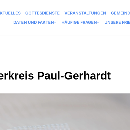
KTUELLES
GOTTESDIENSTE
VERANSTALTUNGEN
GEMEIN
DATEN UND FAKTEN
HÄUFIGE FRAGEN
UNSERE FRI
erkreis Paul-Gerhardt