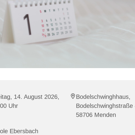
itag, 14. August 2026,
Bodelschwinghhaus,
:00 Uhr
Bodelschwinghstraße 
58706 Menden
cole Ebersbach