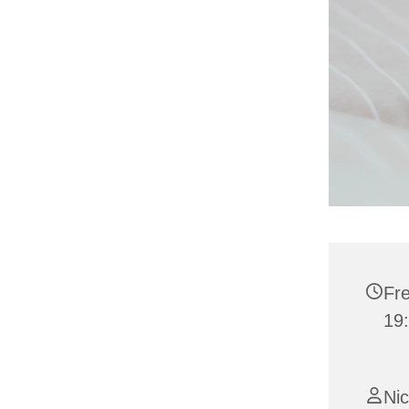
Fre
19
Ni