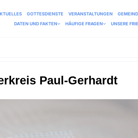
KTUELLES
GOTTESDIENSTE
VERANSTALTUNGEN
GEMEIN
DATEN UND FAKTEN
HÄUFIGE FRAGEN
UNSERE FRI
erkreis Paul-Gerhardt