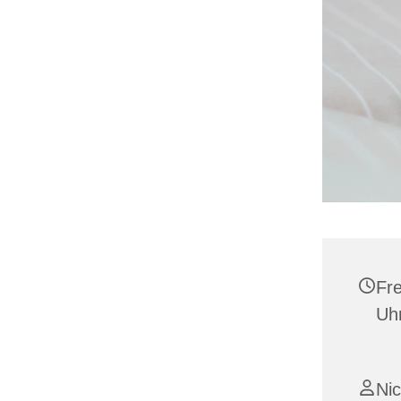
Fre
Uh
Ni