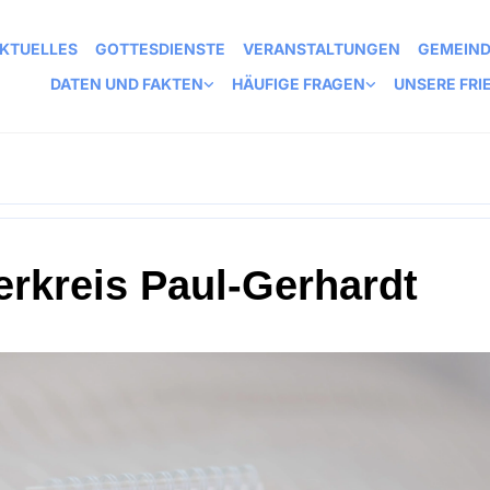
KTUELLES
GOTTESDIENSTE
VERANSTALTUNGEN
GEMEIN
DATEN UND FAKTEN
HÄUFIGE FRAGEN
UNSERE FRI
erkreis Paul-Gerhardt